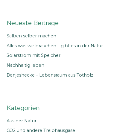
c
h
e
Neueste Beiträge
n
n
Salben selber machen
a
Alles was wir brauchen – gibt es in der Natur
c
Solarstrom mit Speicher
h
Nachhaltig leben
:
Benjeshecke – Lebensraum aus Totholz
Kategorien
Aus der Natur
CO2 und andere Treibhausgase