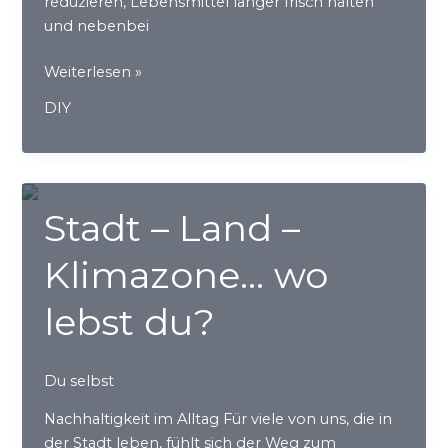
reduzieren, Lebensmittel länger frisch halten
und nebenbei
DIY
Weiterlesen »
Bienenwachstücher
DIY
selber
machen
Stadt – Land –
Klimazone… wo
lebst du?
Du selbst
Nachhaltigkeit im Alltag Für viele von uns, die in
der Stadt leben, fühlt sich der Weg zum