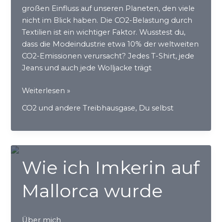
großen Einfluss auf unseren Planeten, den viele
nicht im Blick haben. Die CO2-Belastung durch
Textilien ist ein wichtiger Faktor. Wusstest du,
dass die Modeindustrie etwa 10% der weltweiten
CO2-Emissionen verursacht? Jedes T-Shirt, jede
Jeans und auch jede Wolljacke trägt
Jeans,
Weiterlesen »
T-
CO2 und andere Treibhausgase
,
Du selbst
Shirt
und
Co.
–
Wie ich Imkerin auf
Sieh
genauer
Mallorca wurde
hin!
Über mich