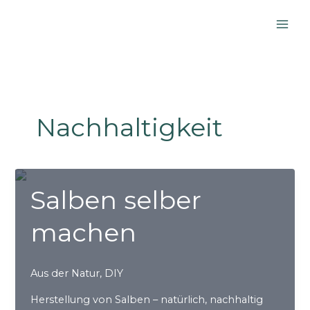
Zum
Inhalt
springen
Nachhaltigkeit
Salben selber
machen
Aus der Natur
,
DIY
Herstellung von Salben – natürlich, nachhaltig