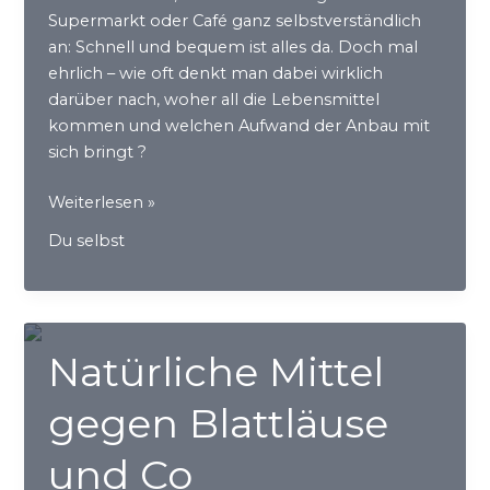
Supermarkt oder Café ganz selbstverständlich
an: Schnell und bequem ist alles da. Doch mal
ehrlich – wie oft denkt man dabei wirklich
darüber nach, woher all die Lebensmittel
kommen und welchen Aufwand der Anbau mit
sich bringt ?
Stadt
Weiterlesen »
–
Du selbst
Land
–
Klimazone…
wo
Natürliche Mittel
lebst
du?
gegen Blattläuse
und Co