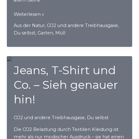
allem deine
Nachhaltig
Weiterlesen »
leben
Aus der Natur
,
CO2 und andere Treibhausgase
,
Du selbst
,
Garten
,
Müll
Jeans, T-Shirt und
Co. – Sieh genauer
hin!
CO2 und andere Treibhausgase
,
Du selbst
Die CO2 Belastung durch Textilien Kleidung ist
mehr als nur modischer Ausdruck – sie hat einen