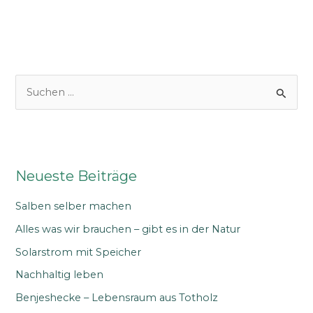
S
u
c
h
e
Neueste Beiträge
n
n
Salben selber machen
a
Alles was wir brauchen – gibt es in der Natur
c
Solarstrom mit Speicher
h
Nachhaltig leben
:
Benjeshecke – Lebensraum aus Totholz