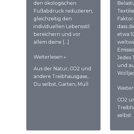
den ökologischen
Belast
Fußabdruck reduzieren,
Textili
gleichzeitig den
Faktor
individuellen Lebensstil
dass d
bereichern und vor
etwa 1
allem deine […]
weltwe
Emissi
Nachhaltig
Weiterlesen »
Jedes T
leben
und au
Aus der Natur
,
CO2 und
Wollja
andere Treibhausgase
,
Du selbst
,
Garten
,
Müll
Jeans,
Weiter
T-
CO2 u
Shirt
Treibh
und
selbst
Co.
–