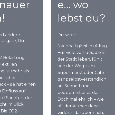
nauer
e… wo
!
lebst du?
nd andere
Du selbst
ausgase
,
Du
Nachhaltigkeit im Alltag
Für viele von uns, die in
2 Belastung
der Stadt leben, fühlt
Textilien
sich der Weg zum
g ist mehr als
Supermarkt oder Café
discher
ganz selbstverständlich
ck – sie hat einen
an: Schnell und
 Einfluss auf
bequem ist alles da.
n Planeten, den
Doch mal ehrlich – wie
icht im Blick
oft denkt man dabei
 Die CO2-
wirklich darüber nach,