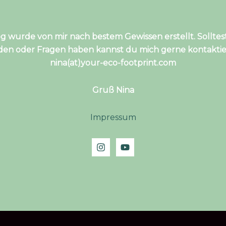
og wurde von mir nach bestem Gewissen erstellt. Solltes
nden oder Fragen haben kannst du mich gerne kontaktie
nina(at)your-eco-footprint.com
Gruß Nina
Impressum