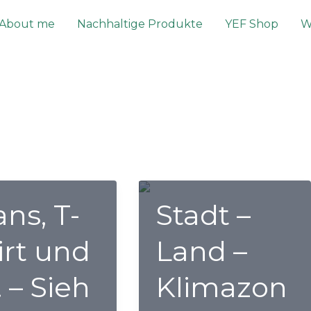
About me
Nachhaltige Produkte
YEF Shop
W
ans, T-
Stadt –
irt und
Land –
 – Sieh
Klimazon