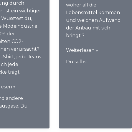
ung durch
woher all die
en ist ein wichtiger
Lebensmittel kommen
. Wusstest du,
und welchen Aufwand
ie Modeindustrie
der Anbau mit sich
0% der
bringt ?
iten CO2-
onen verursacht?
Stadt
Weiterlesen »
-Shirt, jede Jeans
–
Du selbst
ch jede
Land
cke trägt
–
Klimazone…
lesen »
wo
lebst
nd andere
du?
ausgase
,
Du