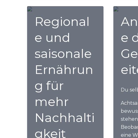
Sieh
genau
hin!
Regional
An
e und
e 
saisonale
Ge
Ernährun
ei
g für
Du sel
mehr
Achtsa
bewus
Nachhalti
stehen
Beobac
gkeit
eine W