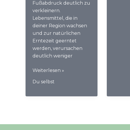
Fußabdruck deutlich zu
verkleinern.
Lebensmittel, die in
deiner Region wachsen
und zur natürlichen
Erntezeit geerntet
werden, verursachen
deutlich weniger
Regionale
Weiterlesen »
und
Du selbst
saisonale
Ernährung
für
mehr
Nachhaltigkeit