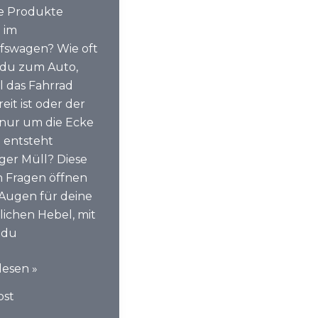
e Produkte
 im
fswagen? Wie oft
t du zum Auto,
 das Fahrrad
reit ist oder der
nur um die Ecke
o entsteht
ger Müll? Diese
n Fragen öffnen
e Augen für deine
lichen Hebel, mit
 du
iere
lesen »
bst
nheiten