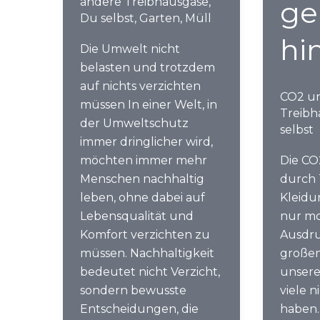
andere Treibhausgase
,
ge
Du selbst
,
Garten
,
Müll
hin
Die Umwelt nicht
belasten und trotzdem
auf nichts verzichten
CO2 u
müssen In einer Welt, in
Treibh
der Umweltschutz
selbst
immer dringlicher wird,
möchten immer mehr
Die CO
Menschen nachhaltig
durch 
leben, ohne dabei auf
Kleidun
Lebensqualität und
nur mo
Komfort verzichten zu
Ausdru
müssen. Nachhaltigkeit
großen
bedeutet nicht Verzicht,
unsere
sondern bewusste
viele n
Entscheidungen, die
haben.