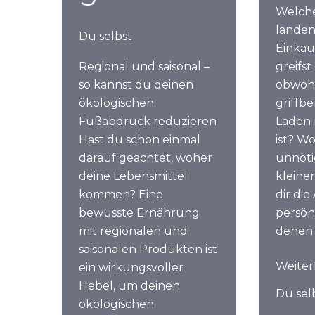
Welch
landen
Du selbst
Einkau
Regional und saisonal –
greifs
so kannst du deinen
obwohl
ökologischen
griffbe
Fußabdruck reduzieren
Laden 
Hast du schon einmal
ist? W
darauf geachtet, woher
unnöti
deine Lebensmittel
kleine
kommen? Eine
dir di
bewusste Ernährung
persön
mit regionalen und
denen
saisonalen Produkten ist
Analys
Weiter
ein wirkungsvoller
deine
Hebel, um deinen
Du sel
Gewoh
ökologischen