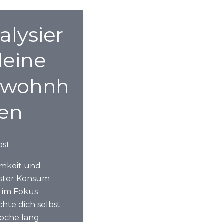
er
alysier
deine
wohnh
ten
bst
mkeit und
ster Konsum
 im Fokus
hte dich selbst
oche lang.