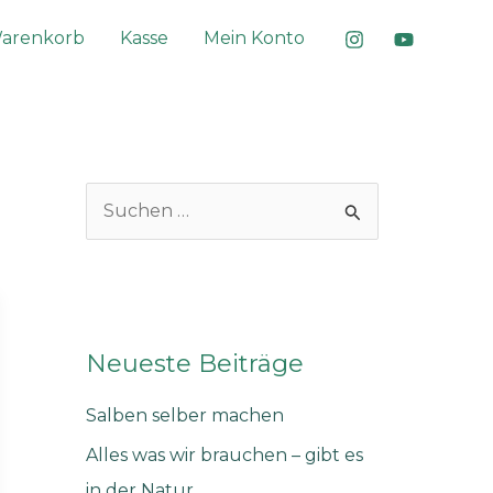
arenkorb
Kasse
Mein Konto
S
u
c
h
e
Neueste Beiträge
n
n
Salben selber machen
a
Alles was wir brauchen – gibt es
c
in der Natur