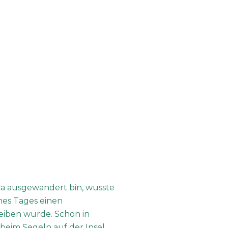
ca ausgewandert bin, wusste
ines Tages einen
eiben würde. Schon in
 beim Segeln auf der Insel