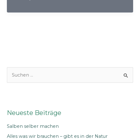
mehr
Nachhaltigkeit
S
u
c
h
e
Neueste Beiträge
n
n
Salben selber machen
a
Alles was wir brauchen – gibt es in der Natur