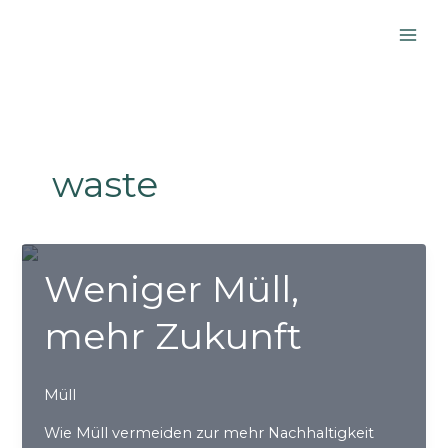
Zum
Inhalt
springen
waste
Weniger Müll,
mehr Zukunft
Müll
Wie Müll vermeiden zur mehr Nachhaltigkeit