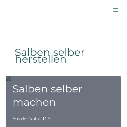
Zum
Inhalt
springen
Salben selber
herstellen
Salben selber
machen
Aus der Natur
,
DIY