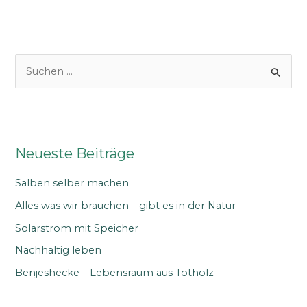
S
u
c
h
e
Neueste Beiträge
n
n
Salben selber machen
a
Alles was wir brauchen – gibt es in der Natur
c
Solarstrom mit Speicher
h
Nachhaltig leben
:
Benjeshecke – Lebensraum aus Totholz