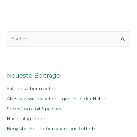
in
der
Natur
S
u
c
h
e
Neueste Beiträge
n
n
Salben selber machen
a
Alles was wir brauchen – gibt es in der Natur
c
Solarstrom mit Speicher
h
Nachhaltig leben
:
Benjeshecke – Lebensraum aus Totholz