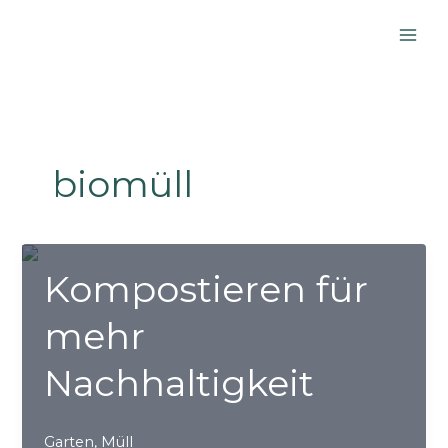
Zum
Inhalt
springen
biomüll
Kompostieren für
mehr
Nachhaltigkeit
Garten
,
Müll