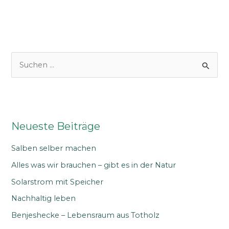
S
u
c
h
e
Neueste Beiträge
n
n
Salben selber machen
a
Alles was wir brauchen – gibt es in der Natur
c
Solarstrom mit Speicher
h
Nachhaltig leben
:
Benjeshecke – Lebensraum aus Totholz