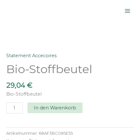
Zum
Inhalt
springen
Statement Accecoires
Bio-Stoffbeutel
29,04
€
Bio-Stoffbeutel
Bio-
In den Warenkorb
Stoffbeutel
Menge
Artikelnummer:
68AF3BC085E55