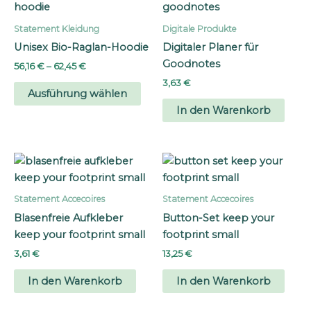
Statement Kleidung
Digitale Produkte
Unisex Bio-Raglan-Hoodie
Digitaler Planer für
Goodnotes
Preisspanne:
56,16
€
–
62,45
€
56,16 €
3,63
€
Dieses
bis
Ausführung wählen
Produkt
62,45 €
In den Warenkorb
weist
mehrere
Varianten
auf.
Die
Statement Accecoires
Statement Accecoires
Optionen
Blasenfreie Aufkleber
Button-Set keep your
können
keep your footprint small
footprint small
auf
der
3,61
€
13,25
€
Produktseite
In den Warenkorb
In den Warenkorb
gewählt
werden