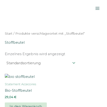
Zum
Inhalt
springen
Start
/ Produkte verschlagwortet mit „Stoffbeutel“
Stoffbeutel
Einzelnes Ergebnis wird angezeigt
Statement Accecoires
Bio-Stoffbeutel
29,04
€
In den Warenkorb